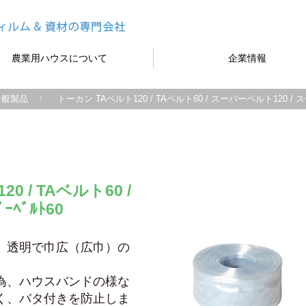
農業用ハウスについて
企業情報
一般製品
トーカン TAベルト120 / TAベルト60 / スーパーベルト120 /
0 / TAベルト60 /
ﾊﾟｰﾍﾞﾙﾄ60
、透明で巾広（広巾）の
為、ハウスバンドの様な
く、バタ付きを防止しま